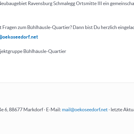
Neubaugebiet Ravensburg Schmalegg Ortsmitte III ein gemeinscha
 Fragen zum Bühlhäusle-Quartier? Dann bist Du herzlich eingela
@oekoseedorf.net
ojektgruppe Bühlhäusle-Quartier
e 6, 88677 Markdorf · E-Mail:
mail@oekoseedorf.net
· letzte Aktu